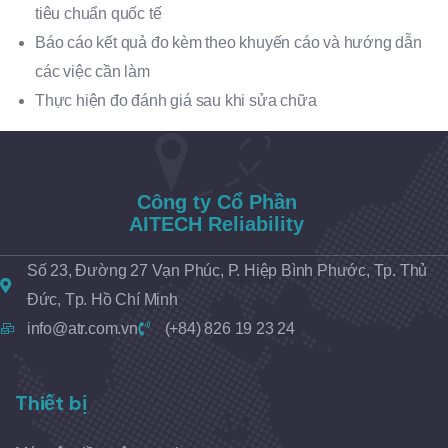
tiêu chuẩn quốc tế
Báo cáo kết quả đo kèm theo khuyến cáo và hướng dẫn
các việc cần làm
Thực hiện đo đánh giá sau khi sửa chữa
Công ty Cổ Phần
AITECH Reliability
Số 23, Đường 27 Vạn Phúc, P. Hiệp Bình Phước, Tp. Thủ
Đức, Tp. Hồ Chí Minh
info@atr.com.vn
(+84) 826 19 23 24
Thiết bị