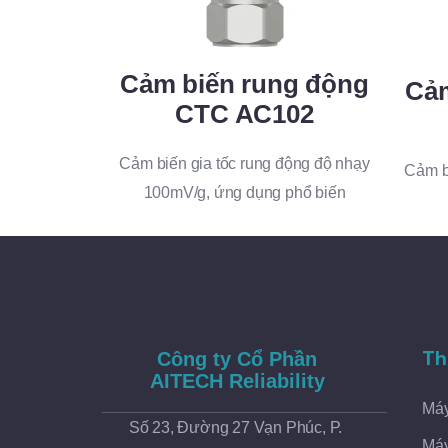
Cảm biến rung động
Cảm
CTC AC102
Cảm biến gia tốc rung động độ nhạy
Cảm b
100mV/g, ứng dụng phổ biến
Th
Công ty Cổ Phần
AITECH Reliability
Máy
Số 23, Đường 27 Vạn Phúc, P.
Máy