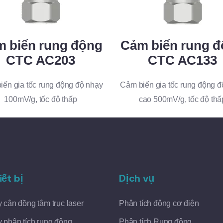
 biến rung động
Cảm biến rung 
CTC AC203
CTC AC133
iến gia tốc rung động độ nhạy
Cảm biến gia tốc rung động đ
100mV/g, tốc độ thấp
cao 500mV/g, tốc độ thấ
iết bị
Dịch vụ
 cân đồng tâm trục laser
Phân tích động cơ điện
 phân tích rung động
Phân tích Rung động