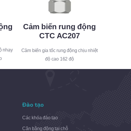
Cảm biến rung động
động
CTC AC207
ộ nhạy
Cảm biến gia tốc rung động chịu nhiệt
p
độ cao 162 độ
Đào tạo
Các khóa đào tạo
Cân bằng động tại chỗ