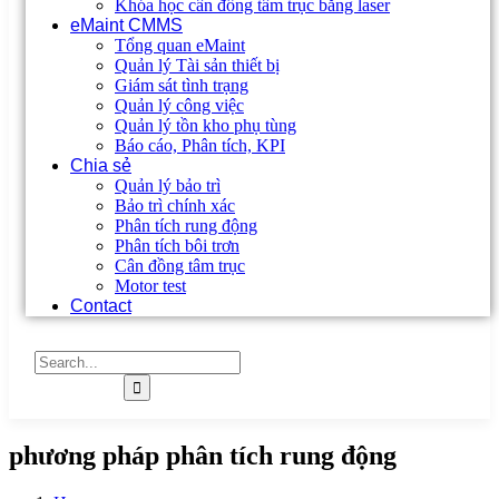
Khóa học cân đồng tâm trục bằng laser
eMaint CMMS
Tổng quan eMaint
Quản lý Tài sản thiết bị
Giám sát tình trạng
Quản lý công việc
Quản lý tồn kho phụ tùng
Báo cáo, Phân tích, KPI
Chia sẻ
Quản lý bảo trì
Bảo trì chính xác
Phân tích rung động
Phân tích bôi trơn
Cân đồng tâm trục
Motor test
Contact
phương pháp phân tích rung động