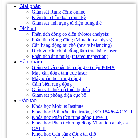
Giải pháp
Giám sát Rung động online
Kiểm tra chẩn đoán định kỳ
Giám sát tình trạng tủ điện trung thế
Dịch vụ
Phân tích động cơ điện (Motor analysis)
Phân tích Rung động (Vibration analysis)
Cân bằng động tại chỗ (onsite balancing)
Dịch vụ cân chỉnh đồng tâm trục bằng laser
Phân tích ảnh nhiệt (Infared inspection)
Sản phẩm
Giám sát và phân tích động cơ điện PdMA
Máy cân đồng tâm trục laser
Máy phân tích rung động
Cảm biến rung động
Giám sát nhiệt độ thiết bị điện
Giám sát phóng điện cục bộ
Đào tạo
Khóa học Mobius Institute
Khóa học Bôi trơn hiện trường ISO 18436-4 CAT I
Khóa học Phân tích rung động Level 1
Khóa học Phân tích rung động Vibration analysis
CAT II
Khóa học Cân bằng động tại chỗ