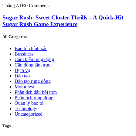
Thắng ATR
0 Comments
Sugar Rush: Sweet Cluster Thrills – A Quick‑Hit
Sugar Rush Game Experience
All Categories
Bảo trì chính xác
Bussiness
Cảm biến rung động
Cân đồng tâm trục
Dịch vụ
Đào tạo
Đào tạo rung động
Motor test
Phân tích dầu bôi trơn
Phân tích rung động
Quản lý bảo trì
Technology
Uncategorized
Tags