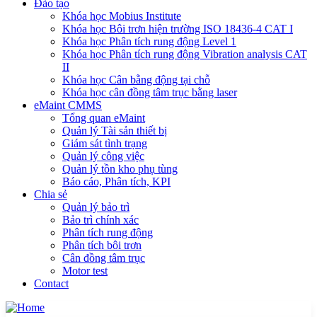
Đào tạo
Khóa học Mobius Institute
Khóa học Bôi trơn hiện trường ISO 18436-4 CAT I
Khóa học Phân tích rung động Level 1
Khóa học Phân tích rung động Vibration analysis CAT
II
Khóa học Cân bằng động tại chỗ
Khóa học cân đồng tâm trục bằng laser
eMaint CMMS
Tổng quan eMaint
Quản lý Tài sản thiết bị
Giám sát tình trạng
Quản lý công việc
Quản lý tồn kho phụ tùng
Báo cáo, Phân tích, KPI
Chia sẻ
Quản lý bảo trì
Bảo trì chính xác
Phân tích rung động
Phân tích bôi trơn
Cân đồng tâm trục
Motor test
Contact