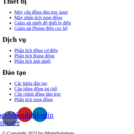
Thiết bị
Máy cân đồng tâm trục laser
Máy phân tích rung động
Giám sát nhiệt độ thiết bị điện
Giám sát Phóng điện cục bộ
Dịch vụ
Phân tích động cơ điện
Phân tích Rung động
Phân tích ảnh nhiệt
Đào tạo
Các khóa đào tạo
Cân bằng động tại chỗ
Cân chỉnh đồng tâm trục
Phân tích rung động
acebook-
Youtube
Linkedin
square
© Copyright 2023 by iMaintSolutions