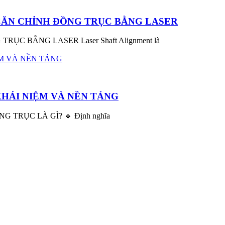
CĂN CHỈNH ĐỒNG TRỤC BẰNG LASER
C BẰNG LASER Laser Shaft Alignment là
KHÁI NIỆM VÀ NỀN TẢNG
TRỤC LÀ GÌ? 🔹 Định nghĩa