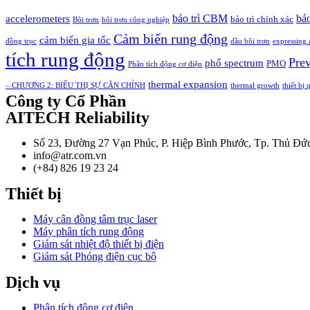
bảo trì CBM
bảo
accelerometers
bảo trì chính xác
Bôi trơn
bôi trơn công nghiệp
Cảm biến rung động
cảm biến gia tốc
đồng trục
dầu bôi trơn
expressing 
tích rung động
Pre
phổ spectrum
PMO
Phân tích động cơ điện
thermal expansion
– CHƯƠNG 2: BIỂU THỊ SỰ CĂN CHỈNH
thermal growth
thiết bị
Công ty Cổ Phần
AITECH Reliability
Số 23, Đường 27 Vạn Phúc, P. Hiệp Bình Phước, Tp. Thủ Đứ
info@atr.com.vn
(+84) 826 19 23 24
Thiết bị
Máy cân đồng tâm trục laser
Máy phân tích rung động
Giám sát nhiệt độ thiết bị điện
Giám sát Phóng điện cục bộ
Dịch vụ
Phân tích động cơ điện