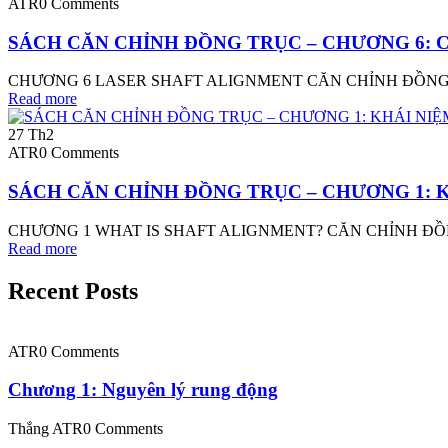
ATR
0 Comments
SÁCH CĂN CHỈNH ĐỒNG TRỤC – CHƯƠNG 6: 
CHƯƠNG 6 LASER SHAFT ALIGNMENT CĂN CHỈNH ĐỒNG TRỤ
Read more
27
Th2
ATR
0 Comments
SÁCH CĂN CHỈNH ĐỒNG TRỤC – CHƯƠNG 1: 
CHƯƠNG 1 WHAT IS SHAFT ALIGNMENT? CĂN CHỈNH ĐỒNG 
Read more
Recent Posts
ATR
0 Comments
Chương 1: Nguyên lý rung động
Thắng ATR
0 Comments