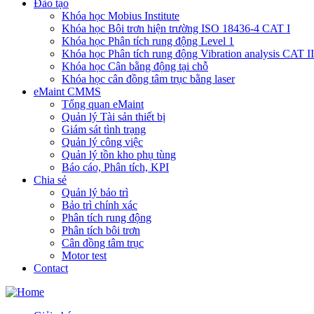
Đào tạo
Khóa học Mobius Institute
Khóa học Bôi trơn hiện trường ISO 18436-4 CAT I
Khóa học Phân tích rung động Level 1
Khóa học Phân tích rung động Vibration analysis CAT II
Khóa học Cân bằng động tại chỗ
Khóa học cân đồng tâm trục bằng laser
eMaint CMMS
Tổng quan eMaint
Quản lý Tài sản thiết bị
Giám sát tình trạng
Quản lý công việc
Quản lý tồn kho phụ tùng
Báo cáo, Phân tích, KPI
Chia sẻ
Quản lý bảo trì
Bảo trì chính xác
Phân tích rung động
Phân tích bôi trơn
Cân đồng tâm trục
Motor test
Contact