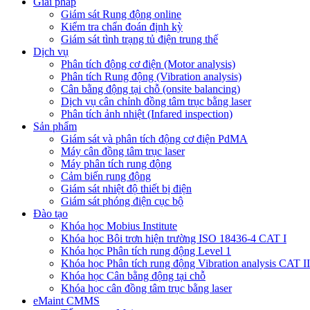
Giải pháp
Giám sát Rung động online
Kiểm tra chẩn đoán định kỳ
Giám sát tình trạng tủ điện trung thế
Dịch vụ
Phân tích động cơ điện (Motor analysis)
Phân tích Rung động (Vibration analysis)
Cân bằng động tại chỗ (onsite balancing)
Dịch vụ cân chỉnh đồng tâm trục bằng laser
Phân tích ảnh nhiệt (Infared inspection)
Sản phẩm
Giám sát và phân tích động cơ điện PdMA
Máy cân đồng tâm trục laser
Máy phân tích rung động
Cảm biến rung động
Giám sát nhiệt độ thiết bị điện
Giám sát phóng điện cục bộ
Đào tạo
Khóa học Mobius Institute
Khóa học Bôi trơn hiện trường ISO 18436-4 CAT I
Khóa học Phân tích rung động Level 1
Khóa học Phân tích rung động Vibration analysis CAT II
Khóa học Cân bằng động tại chỗ
Khóa học cân đồng tâm trục bằng laser
eMaint CMMS