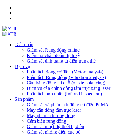
Giải pháp
Giám sát Rung động online
Kiểm tra chẩn đoán định kỳ
Giám sát tình trạng tủ điện trung thế
Dịch vụ
Phân tích động cơ điện (Motor analysis)
Phân tích Rung động (Vibration analysis)
Cân bằng động tại chỗ (onsite balancing)
Dịch vụ cân chỉnh đồng tâm trục bằng laser
Phân tích ảnh nhiệt (Infared inspection)
Sản phẩm
Giám sát và phân tích động cơ điện PdMA
Máy cân đồng tâm trục laser
Máy phân tích rung động
Cảm biến rung động
Giám sát nhiệt độ thiết bị điện
Giám sát phóng điện cục bộ