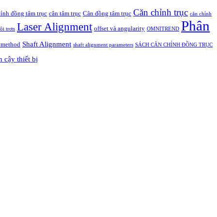
Căn chỉnh trục
ỉnh đồng tâm trục
cân tâm trục
Cân đồng tâm trục
căn chỉnh
Phân
Laser Alignment
offset và angularity
ôi trơn
OMNITREND
Shaft Alignment
r method
shaft alignment parameters
SÁCH CĂN CHỈNH ĐỒNG TRỤC
n cậy thiết bị