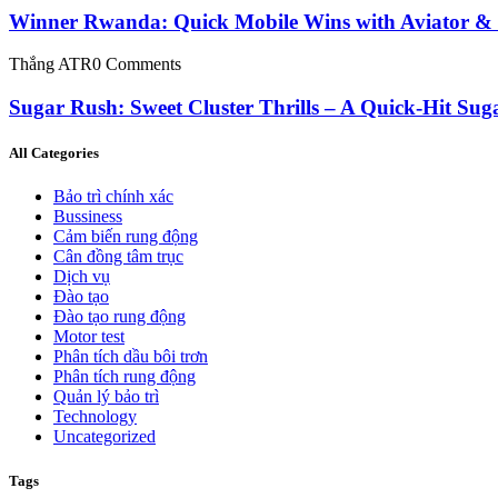
Winner Rwanda: Quick Mobile Wins with Aviator & 
Thắng ATR
0 Comments
Sugar Rush: Sweet Cluster Thrills – A Quick‑Hit Su
All Categories
Bảo trì chính xác
Bussiness
Cảm biến rung động
Cân đồng tâm trục
Dịch vụ
Đào tạo
Đào tạo rung động
Motor test
Phân tích dầu bôi trơn
Phân tích rung động
Quản lý bảo trì
Technology
Uncategorized
Tags