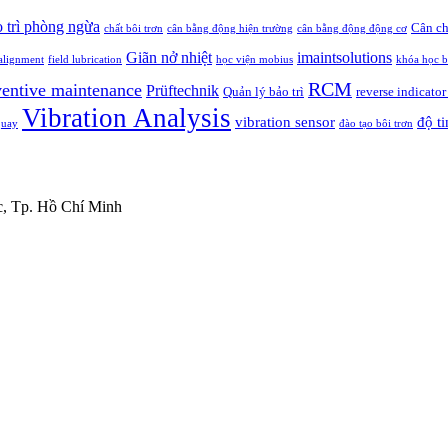
 trì phòng ngừa
Cân ch
chất bôi trơn
cân bằng động hiện trường
cân bằng động động cơ
Giãn nở nhiệt
imaintsolutions
alignment
field lubrication
học viện mobius
khóa học b
RCM
ventive maintenance
Prüftechnik
Quản lý bảo trì
reverse indicato
Vibration Analysis
vibration sensor
độ ti
 quay
đào tạo bôi trơn
c, Tp. Hồ Chí Minh