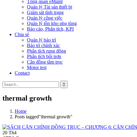
Tổng quan eMaint
Quản lý Tài sản thiết bị
Giám sát tình trạng
Quản lý công việc
Quản lý tồn kho phụ tùng
Báo cáo, Phân tích, KPI
Chia sẻ
Quản lý bảo trì
Bảo trì chính xác
Phân tích rung động
Phân tích bôi trơn
Cân đồng tâm trục
Motor test
Contact
thermal growth
Home
Posts tagged"thermal growth"
20
Th4