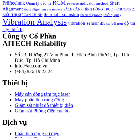
RCM
Prüftechnik
Shaft
Quản lý bảo trì
reverse indicator method
Alignment
shaft alignment parameters
SÁCH CĂN CHỈNH ĐỒNG TRỤC – CHƯƠNG 2:
thermal expansion
BIỂU THỊ SỰ CĂN CHỈNH
thermal growth
thiết bị quay
Vibration Analysis
vibration sensor
độ tin
đào tạo bôi trơn
cậy thiết bị
Công ty Cổ Phần
AITECH Reliability
Số 23, Đường 27 Vạn Phúc, P. Hiệp Bình Phước, Tp. Thủ
Đức, Tp. Hồ Chí Minh
info@atr.com.vn
(+84) 826 19 23 24
Thiết bị
Máy cân đồng tâm trục laser
Máy phân tích rung động
Giám sát nhiệt độ thiết bị điện
Giám sát Phóng điện cục bộ
Dịch vụ
Phân tích động cơ điện