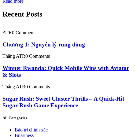
Read more
Recent Posts
ATR
0 Comments
Chương 1: Nguyên lý rung động
Thắng ATR
0 Comments
Winner Rwanda: Quick Mobile Wins with Aviator
& Slots
Thắng ATR
0 Comments
Sugar Rush: Sweet Cluster Thrills – A Quick‑Hit
Sugar Rush Game Experience
All Categories
Bảo trì chính xác
Bussiness