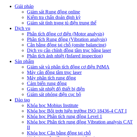
Giải pháp
Giám sát Rung động online
Kiểm tra chẩn đoán định kỳ
Giám sát tình trạng tủ điện trung thế
Dịch vụ
Phân tích động cơ điện (Motor analysis)
Phân tích Rung động (Vibration analysis)
Cân bằng động tại chỗ (onsite balancing)
Dịch vụ cân chỉnh đồng tâm trục bằng laser
Phân tích ảnh nhiệt (Infared inspection)
Sản phẩm
Giám sát và phân tích động cơ điện PdMA
Máy cân đồng tâm trục laser
Máy phân tích rung động
Cảm biến rung động
Giám sát nhiệt độ thiết bị điện
Giám sát phóng điện cục bộ
Đào tạo
Khóa học Mobius Institute
Khóa học Bôi trơn hiện trường ISO 18436-4 CAT I
Khóa học Phân tích rung động Level 1
Khóa học Phân tích rung động Vibration analysis CAT
II
Khóa học Cân bằng động tại chỗ