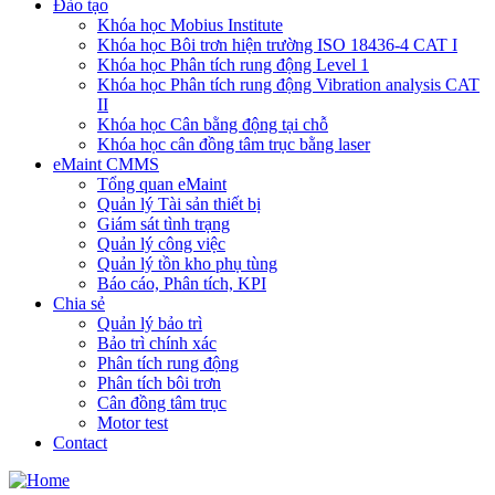
Đào tạo
Khóa học Mobius Institute
Khóa học Bôi trơn hiện trường ISO 18436-4 CAT I
Khóa học Phân tích rung động Level 1
Khóa học Phân tích rung động Vibration analysis CAT
II
Khóa học Cân bằng động tại chỗ
Khóa học cân đồng tâm trục bằng laser
eMaint CMMS
Tổng quan eMaint
Quản lý Tài sản thiết bị
Giám sát tình trạng
Quản lý công việc
Quản lý tồn kho phụ tùng
Báo cáo, Phân tích, KPI
Chia sẻ
Quản lý bảo trì
Bảo trì chính xác
Phân tích rung động
Phân tích bôi trơn
Cân đồng tâm trục
Motor test
Contact