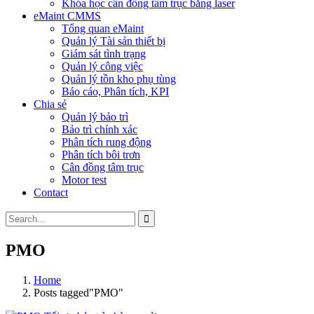
Khóa học cân đồng tâm trục bằng laser
eMaint CMMS
Tổng quan eMaint
Quản lý Tài sản thiết bị
Giám sát tình trạng
Quản lý công việc
Quản lý tồn kho phụ tùng
Báo cáo, Phân tích, KPI
Chia sẻ
Quản lý bảo trì
Bảo trì chính xác
Phân tích rung động
Phân tích bôi trơn
Cân đồng tâm trục
Motor test
Contact
PMO
Home
Posts tagged"PMO"