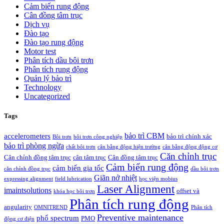
Cảm biến rung động
Cân đồng tâm trục
Dịch vụ
Đào tạo
Đào tạo rung động
Motor test
Phân tích dầu bôi trơn
Phân tích rung động
Quản lý bảo trì
Technology
Uncategorized
Tags
bảo trì CBM
accelerometers
bảo trì chính xác
Bôi trơn
bôi trơn công nghiệp
bảo trì phòng ngừa
chất bôi trơn
cân bằng động hiện trường
cân bằng động động cơ
Căn chỉnh trục
Cân chỉnh đồng tâm trục
cân tâm trục
Cân đồng tâm trục
Cảm biến rung động
cảm biến gia tốc
căn chỉnh đồng trục
dầu bôi trơn
Giãn nở nhiệt
expressing alignment
field lubrication
học viện mobius
Laser Alignment
imaintsolutions
offset và
khóa học bôi trơn
Phân tích rung động
angularity
OMNITREND
Phân tích
Preventive maintenance
phổ spectrum
PMO
động cơ điện