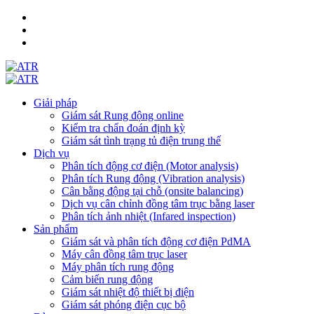
Giải pháp
Giám sát Rung động online
Kiểm tra chẩn đoán định kỳ
Giám sát tình trạng tủ điện trung thế
Dịch vụ
Phân tích động cơ điện (Motor analysis)
Phân tích Rung động (Vibration analysis)
Cân bằng động tại chỗ (onsite balancing)
Dịch vụ cân chỉnh đồng tâm trục bằng laser
Phân tích ảnh nhiệt (Infared inspection)
Sản phẩm
Giám sát và phân tích động cơ điện PdMA
Máy cân đồng tâm trục laser
Máy phân tích rung động
Cảm biến rung động
Giám sát nhiệt độ thiết bị điện
Giám sát phóng điện cục bộ