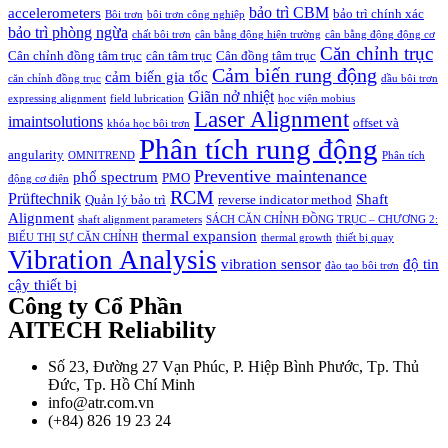
bảo trì CBM
accelerometers
bảo trì chính xác
Bôi trơn
bôi trơn công nghiệp
bảo trì phòng ngừa
chất bôi trơn
cân bằng động hiện trường
cân bằng động động cơ
Căn chỉnh trục
Cân chỉnh đồng tâm trục
cân tâm trục
Cân đồng tâm trục
Cảm biến rung động
cảm biến gia tốc
căn chỉnh đồng trục
dầu bôi trơn
Giãn nở nhiệt
expressing alignment
field lubrication
học viện mobius
Laser Alignment
imaintsolutions
offset và
khóa học bôi trơn
Phân tích rung động
angularity
OMNITREND
Phân tích
Preventive maintenance
phổ spectrum
PMO
động cơ điện
RCM
Prüftechnik
Shaft
Quản lý bảo trì
reverse indicator method
Alignment
shaft alignment parameters
SÁCH CĂN CHỈNH ĐỒNG TRỤC – CHƯƠNG 2:
thermal expansion
BIỂU THỊ SỰ CĂN CHỈNH
thermal growth
thiết bị quay
Vibration Analysis
vibration sensor
độ tin
đào tạo bôi trơn
cậy thiết bị
Công ty Cổ Phần
AITECH Reliability
Số 23, Đường 27 Vạn Phúc, P. Hiệp Bình Phước, Tp. Thủ
Đức, Tp. Hồ Chí Minh
info@atr.com.vn
(+84) 826 19 23 24