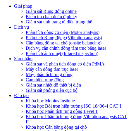
Giải pháp
Giám sát Rung động online
Kiểm tra chẩn đoán định kỳ
Giám sát tình trạng tủ điện trung thế
Dịch vụ
Phân tích động cơ điện (Motor analysis)
Phân tích Rung động (Vibration analysis)
Cân bằng động tại chỗ (onsite balancing)
Dịch vụ cân chỉnh đồng tâm trục bằng laser
Phân tích ảnh nhiệt (Infared inspection)
Sản phẩm
Giám sát và phân tích động cơ điện PdMA
Máy cân đồng tâm trục laser
Máy phân tích rung động
Cảm biến rung động
Giám sát nhiệt độ thiết bị điện
Giám sát phóng điện cục bộ
Đào tạo
Khóa học Mobius Institute
Khóa học Bôi trơn hiện trường ISO 18436-4 CAT I
Khóa học Phân tích rung động Level 1
Khóa học Phân tích rung động Vibration analysis CAT
II
Khóa học Cân bằng động tại chỗ