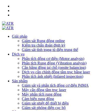
Giải pháp
Giám sát Rung động online
Kiểm tra chẩn đoán định kỳ
Giám sát tình trạng tủ điện trung thế
Dịch vụ
Phân tích động cơ điện (Motor analysis)
Phân tích Rung động (Vibration analysis)
Cân bằng động tại chỗ (onsite balancing)
Dịch vụ cân chỉnh đồng tâm trục bằng laser
Phân tích ảnh nhiệt (Infared inspection)
Sản phẩm
Giám sát và phân tích động cơ điện PdMA
Máy cân đồng tâm trục laser
Máy phân tích rung động
Cảm biến rung động
Giám sát nhiệt độ thiết bị điện
Giám sát phóng điện cục bộ