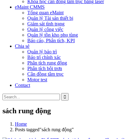
Khóa học cân đồng tâm trục bằng laser
eMaint CMMS
Tổng quan eMaint
Quản lý Tài sản thiết bị
Giám sát tình trạng
Quản lý công việc
Quản lý tồn kho phụ tùng
Báo cáo, Phân tích, KPI
Chia sẻ
Quản lý bảo trì
Bảo trì chính xác
Phân tích rung động
Phân tích bôi trơn
Cân đồng tâm trục
Motor test
Contact
sách rung động
Home
Posts tagged"sách rung động"