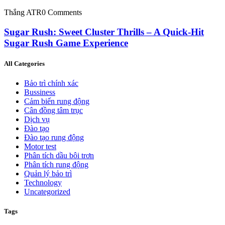
Thắng ATR
0 Comments
Sugar Rush: Sweet Cluster Thrills – A Quick‑Hit
Sugar Rush Game Experience
All Categories
Bảo trì chính xác
Bussiness
Cảm biến rung động
Cân đồng tâm trục
Dịch vụ
Đào tạo
Đào tạo rung động
Motor test
Phân tích dầu bôi trơn
Phân tích rung động
Quản lý bảo trì
Technology
Uncategorized
Tags