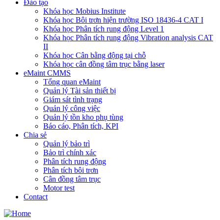
Đào tạo
Khóa học Mobius Institute
Khóa học Bôi trơn hiện trường ISO 18436-4 CAT I
Khóa học Phân tích rung động Level 1
Khóa học Phân tích rung động Vibration analysis CAT
II
Khóa học Cân bằng động tại chỗ
Khóa học cân đồng tâm trục bằng laser
eMaint CMMS
Tổng quan eMaint
Quản lý Tài sản thiết bị
Giám sát tình trạng
Quản lý công việc
Quản lý tồn kho phụ tùng
Báo cáo, Phân tích, KPI
Chia sẻ
Quản lý bảo trì
Bảo trì chính xác
Phân tích rung động
Phân tích bôi trơn
Cân đồng tâm trục
Motor test
Contact