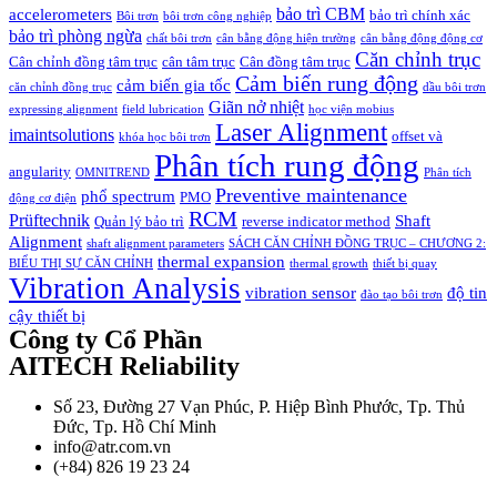
bảo trì CBM
accelerometers
bảo trì chính xác
Bôi trơn
bôi trơn công nghiệp
bảo trì phòng ngừa
chất bôi trơn
cân bằng động hiện trường
cân bằng động động cơ
Căn chỉnh trục
Cân chỉnh đồng tâm trục
cân tâm trục
Cân đồng tâm trục
Cảm biến rung động
cảm biến gia tốc
căn chỉnh đồng trục
dầu bôi trơn
Giãn nở nhiệt
expressing alignment
field lubrication
học viện mobius
Laser Alignment
imaintsolutions
offset và
khóa học bôi trơn
Phân tích rung động
angularity
OMNITREND
Phân tích
Preventive maintenance
phổ spectrum
PMO
động cơ điện
RCM
Prüftechnik
Shaft
Quản lý bảo trì
reverse indicator method
Alignment
shaft alignment parameters
SÁCH CĂN CHỈNH ĐỒNG TRỤC – CHƯƠNG 2:
thermal expansion
BIỂU THỊ SỰ CĂN CHỈNH
thermal growth
thiết bị quay
Vibration Analysis
vibration sensor
độ tin
đào tạo bôi trơn
cậy thiết bị
Công ty Cổ Phần
AITECH Reliability
Số 23, Đường 27 Vạn Phúc, P. Hiệp Bình Phước, Tp. Thủ
Đức, Tp. Hồ Chí Minh
info@atr.com.vn
(+84) 826 19 23 24