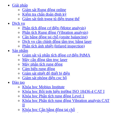
Giải pháp
Giám sát Rung động online
Kiểm tra chẩn đoán định kỳ
Giám sát tình trạng tủ điện trung thế
Dịch vụ
Phân tích động cơ điện (Motor analysis)
Phân tích Rung động (Vibration analysis)
Cân bằng động tại chỗ (onsite balancing)
Dịch vụ cân chỉnh đồng tâm trục bằng laser
Phân tích ảnh nhiệt (Infared inspection)
Sản phẩm
Giám sát và phân tích động cơ điện PdMA
Máy cân đồng tâm trục laser
Máy phân tích rung động
Cảm biến rung động
Giám sát nhiệt độ thiết bị điện
Giám sát phóng điện cục bộ
Đào tạo
Khóa học Mobius Institute
Khóa học Bôi trơn hiện trường ISO 18436-4 CAT I
Khóa học Phân tích rung động Level 1
Khóa học Phân tích rung động Vibration analysis CAT
II
Khóa học Cân bằng động tại chỗ