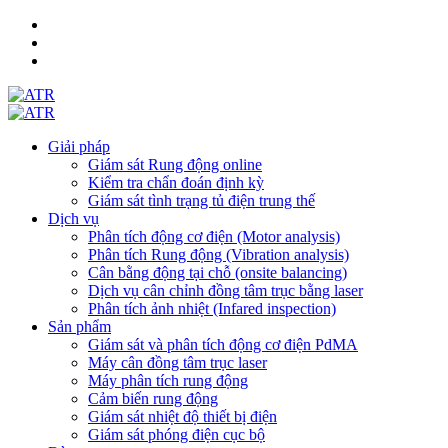
Giải pháp
Giám sát Rung động online
Kiểm tra chẩn đoán định kỳ
Giám sát tình trạng tủ điện trung thế
Dịch vụ
Phân tích động cơ điện (Motor analysis)
Phân tích Rung động (Vibration analysis)
Cân bằng động tại chỗ (onsite balancing)
Dịch vụ cân chỉnh đồng tâm trục bằng laser
Phân tích ảnh nhiệt (Infared inspection)
Sản phẩm
Giám sát và phân tích động cơ điện PdMA
Máy cân đồng tâm trục laser
Máy phân tích rung động
Cảm biến rung động
Giám sát nhiệt độ thiết bị điện
Giám sát phóng điện cục bộ