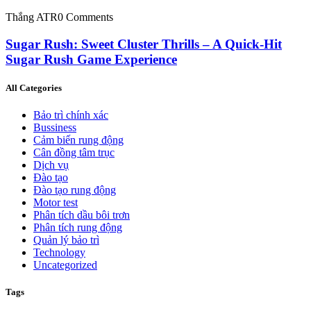
Thắng ATR
0 Comments
Sugar Rush: Sweet Cluster Thrills – A Quick‑Hit
Sugar Rush Game Experience
All Categories
Bảo trì chính xác
Bussiness
Cảm biến rung động
Cân đồng tâm trục
Dịch vụ
Đào tạo
Đào tạo rung động
Motor test
Phân tích dầu bôi trơn
Phân tích rung động
Quản lý bảo trì
Technology
Uncategorized
Tags