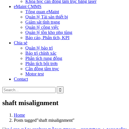
Khóa học cân đồng tâm trục bằng laser
eMaint CMMS
Tổng quan eMaint
Quản lý Tài sản thiết bị
Giám sát tình trạng
Quản lý công việc
Quản lý tồn kho phụ tùng
Báo cáo, Phân tích, KPI
Chia sẻ
Quản lý bảo trì
Bảo trì chính xác
Phân tích rung động
Phân tích bôi trơn
Cân đồng tâm trục
Motor test
Contact
shaft misalignment
Home
Posts tagged"shaft misalignment"