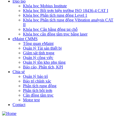
Đào tạo
Khóa học Mobius Institute
Khóa học Bôi trơn hiện trường ISO 18436-4 CAT I
Khóa học Phân tích rung động Level 1
Khóa học Phân tích rung động Vibration analysis CAT
II
Khóa học Cân bằng động tại chỗ
Khóa học cân đồng tâm trục bằng laser
eMaint CMMS
Tổng quan eMaint
Quản lý Tài sản thiết bị
Giám sát tình trạng
Quản lý công việc
Quản lý tồn kho phụ tùng
Báo cáo, Phân tích, KPI
Chia sẻ
Quản lý bảo trì
Bảo trì chính xác
Phân tích rung động
Phân tích bôi trơn
Cân đồng tâm trục
Motor test
Contact