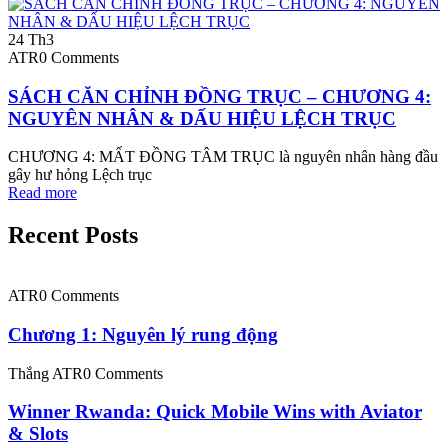
24
Th3
ATR
0 Comments
SÁCH CĂN CHỈNH ĐỒNG TRỤC – CHƯƠNG 4:
NGUYÊN NHÂN & DẤU HIỆU LỆCH TRỤC
CHƯƠNG 4: MẤT ĐỒNG TÂM TRỤC là nguyên nhân hàng đầu
gây hư hỏng Lệch trục
Read more
Recent Posts
ATR
0 Comments
Chương 1: Nguyên lý rung động
Thắng ATR
0 Comments
Winner Rwanda: Quick Mobile Wins with Aviator
& Slots