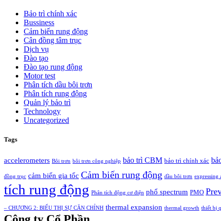
Bảo trì chính xác
Bussiness
Cảm biến rung động
Cân đồng tâm trục
Dịch vụ
Đào tạo
Đào tạo rung động
Motor test
Phân tích dầu bôi trơn
Phân tích rung động
Quản lý bảo trì
Technology
Uncategorized
Tags
bảo trì CBM
bảo
accelerometers
bảo trì chính xác
Bôi trơn
bôi trơn công nghiệp
Cảm biến rung động
cảm biến gia tốc
đồng trục
dầu bôi trơn
expressing 
tích rung động
Pre
phổ spectrum
PMO
Phân tích động cơ điện
thermal expansion
– CHƯƠNG 2: BIỂU THỊ SỰ CĂN CHỈNH
thermal growth
thiết bị
Công ty Cổ Phần