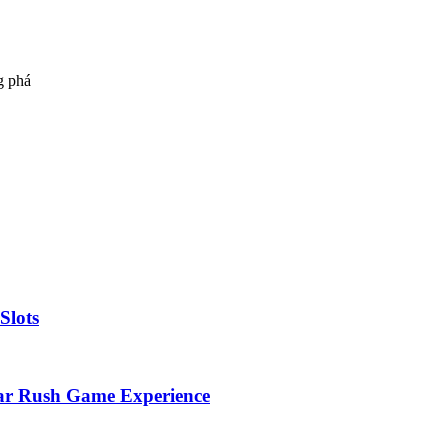
g phá
Slots
gar Rush Game Experience