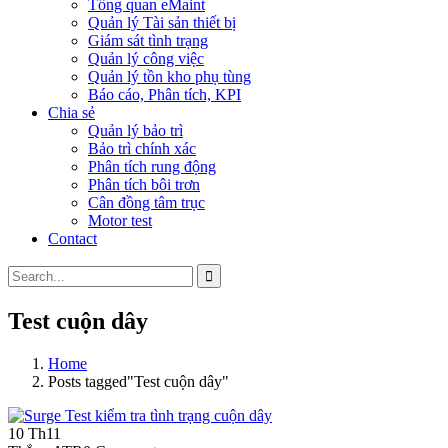
Tổng quan eMaint
Quản lý Tài sản thiết bị
Giám sát tình trạng
Quản lý công việc
Quản lý tồn kho phụ tùng
Báo cáo, Phân tích, KPI
Chia sẻ
Quản lý bảo trì
Bảo trì chính xác
Phân tích rung động
Phân tích bôi trơn
Cân đồng tâm trục
Motor test
Contact
Test cuộn dây
Home
Posts tagged"Test cuộn dây"
10
Th11