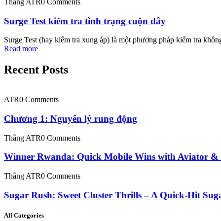
Thắng ATR
0 Comments
Surge Test kiểm tra tình trạng cuộn dây
Surge Test (hay kiểm tra xung áp) là một phương pháp kiểm tra khôn
Read more
Recent Posts
ATR
0 Comments
Chương 1: Nguyên lý rung động
Thắng ATR
0 Comments
Winner Rwanda: Quick Mobile Wins with Aviator & 
Thắng ATR
0 Comments
Sugar Rush: Sweet Cluster Thrills – A Quick‑Hit Su
All Categories