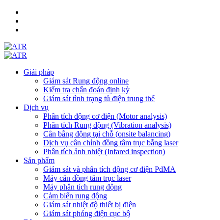
Giải pháp
Giám sát Rung động online
Kiểm tra chẩn đoán định kỳ
Giám sát tình trạng tủ điện trung thế
Dịch vụ
Phân tích động cơ điện (Motor analysis)
Phân tích Rung động (Vibration analysis)
Cân bằng động tại chỗ (onsite balancing)
Dịch vụ cân chỉnh đồng tâm trục bằng laser
Phân tích ảnh nhiệt (Infared inspection)
Sản phẩm
Giám sát và phân tích động cơ điện PdMA
Máy cân đồng tâm trục laser
Máy phân tích rung động
Cảm biến rung động
Giám sát nhiệt độ thiết bị điện
Giám sát phóng điện cục bộ