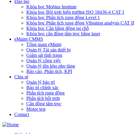
Đào tạo
Khóa học Mobius Institute
Khóa học Bôi trơn hiện trường ISO 18436-4 CAT I
Khóa học Phân tích rung động Level 1
Khóa học Phân tích rung động Vibration analysis CAT II
Khóa học Cân bằng động tại chỗ
Khóa học cân đồng tâm trục bằng laser
eMaint CMMS
Tổng quan eMaint
Quản lý Tài sản thiết bị
Giám sát tình trạng
Quản lý công việc
Quản lý tồn kho phụ tùng
Báo cáo, Phân tích, KPI
Chia sẻ
Quản lý bảo trì
Bảo trì chính xác
Phân tích rung động
Phân tích bôi trơn
Cân đồng tâm trục
Motor test
Contact