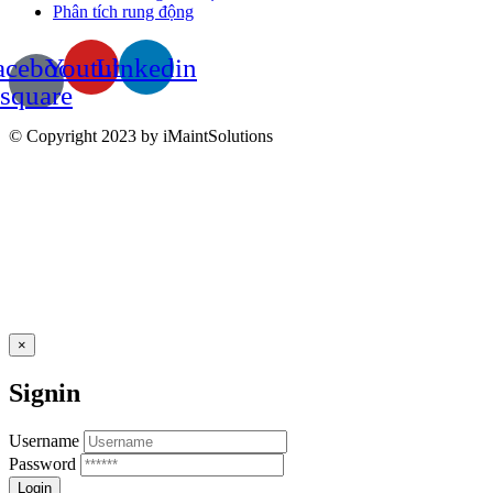
Phân tích rung động
acebook-
Youtube
Linkedin
square
© Copyright 2023 by iMaintSolutions
×
Signin
Username
Password