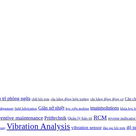
 trì phòng ngừa
Cân ch
chất bôi trơn
cân bằng động hiện trường
cân bằng động động cơ
Giãn nở nhiệt
imaintsolutions
alignment
field lubrication
học viện mobius
khóa học b
RCM
ventive maintenance
Prüftechnik
Quản lý bảo trì
reverse indicato
Vibration Analysis
vibration sensor
độ ti
 quay
đào tạo bôi trơn