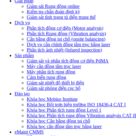
Giải pháp
Giám sát Rung động online
Kiểm tra chẩn đoán định kỳ
Giám sát tình trạng tủ điện trung thế
Dịch vụ
Phân tích động cơ điện (Motor analysis)
Phân tích Rung động (Vibration analysis)
Cân bằng động tại chỗ (onsite balancing)
Dịch vụ cân chỉnh đồng tâm trục bằng laser
Phân tích ảnh nhiệt (Infared inspection)
Sản phẩm
Giám sát và phân tích động cơ điện PdMA
Máy cân đồng tâm trục laser
Máy phân tích rung động
Cảm biến rung động
Giám sát nhiệt độ thiết bị điện
Giám sát phóng điện cục bộ
Đào tạo
Khóa học Mobius Institute
Khóa học Bôi trơn hiện trường ISO 18436-4 CAT I
Khóa học Phân tích rung động Level 1
Khóa học Phân tích rung động Vibration analysis CAT II
Khóa học Cân bằng động tại chỗ
Khóa học cân đồng tâm trục bằng laser
eMaint CMMS