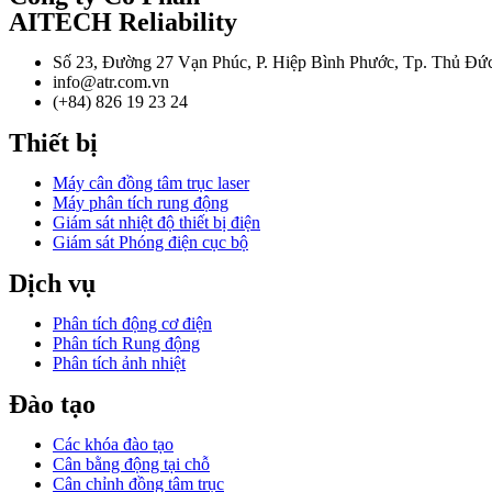
AITECH Reliability
Số 23, Đường 27 Vạn Phúc, P. Hiệp Bình Phước, Tp. Thủ Đứ
info@atr.com.vn
(+84) 826 19 23 24
Thiết bị
Máy cân đồng tâm trục laser
Máy phân tích rung động
Giám sát nhiệt độ thiết bị điện
Giám sát Phóng điện cục bộ
Dịch vụ
Phân tích động cơ điện
Phân tích Rung động
Phân tích ảnh nhiệt
Đào tạo
Các khóa đào tạo
Cân bằng động tại chỗ
Cân chỉnh đồng tâm trục