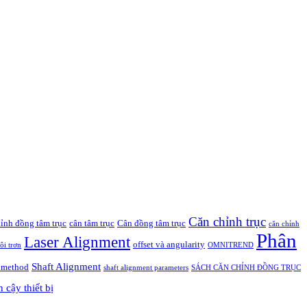
Căn chỉnh trục
ỉnh đồng tâm trục
cân tâm trục
Cân đồng tâm trục
căn chỉnh
Phân
Laser Alignment
offset và angularity
ôi trơn
OMNITREND
Shaft Alignment
r method
shaft alignment parameters
SÁCH CĂN CHỈNH ĐỒNG TRỤC
n cậy thiết bị