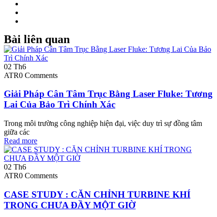
Bài liên quan
02
Th6
ATR
0 Comments
Giải Pháp Cân Tâm Trục Bằng Laser Fluke: Tương
Lai Của Bảo Trì Chính Xác
Trong môi trường công nghiệp hiện đại, việc duy trì sự đồng tâm
giữa các
Read more
02
Th6
ATR
0 Comments
CASE STUDY : CĂN CHỈNH TURBINE KHÍ
TRONG CHƯA ĐẦY MỘT GIỜ