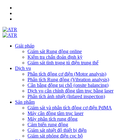
Giải pháp
Giám sát Rung động online
Kiểm tra chẩn đoán định kỳ
Giám sát tình trạng tủ điện trung thế
Dịch vụ
Phân tích động cơ điện (Motor analysis)
Phân tích Rung động (Vibration analysis)
Cân bằng động tại chỗ (onsite balancing)
Dịch vụ cân chỉnh đồng tâm trục bằng laser
Phân tích ảnh nhiệt (Infared inspection)
Sản phẩm
Giám sát và phân tích động cơ điện PdMA
Máy cân đồng tâm trục laser
Máy phân tích rung động
Cảm biến rung động
Giám sát nhiệt độ thiết bị điện
Giám sát phóng điện cục bộ