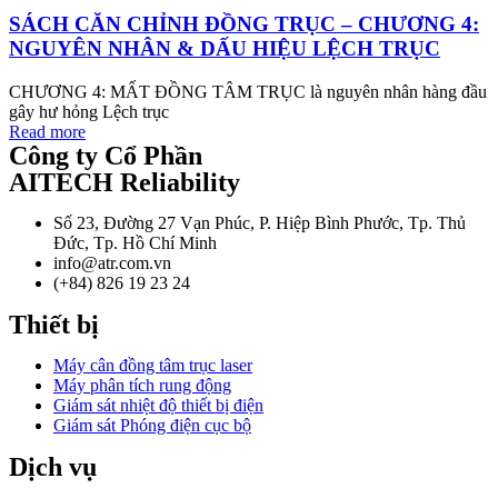
SÁCH CĂN CHỈNH ĐỒNG TRỤC – CHƯƠNG 4:
NGUYÊN NHÂN & DẤU HIỆU LỆCH TRỤC
CHƯƠNG 4: MẤT ĐỒNG TÂM TRỤC là nguyên nhân hàng đầu
gây hư hỏng Lệch trục
Read more
Công ty Cổ Phần
AITECH Reliability
Số 23, Đường 27 Vạn Phúc, P. Hiệp Bình Phước, Tp. Thủ
Đức, Tp. Hồ Chí Minh
info@atr.com.vn
(+84) 826 19 23 24
Thiết bị
Máy cân đồng tâm trục laser
Máy phân tích rung động
Giám sát nhiệt độ thiết bị điện
Giám sát Phóng điện cục bộ
Dịch vụ