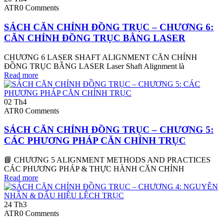
ATR
0 Comments
SÁCH CĂN CHỈNH ĐỒNG TRỤC – CHƯƠNG 6:
CĂN CHỈNH ĐỒNG TRỤC BẰNG LASER
CHƯƠNG 6 LASER SHAFT ALIGNMENT CĂN CHỈNH
ĐỒNG TRỤC BẰNG LASER Laser Shaft Alignment là
Read more
02
Th4
ATR
0 Comments
SÁCH CĂN CHỈNH ĐỒNG TRỤC – CHƯƠNG 5:
CÁC PHƯƠNG PHÁP CĂN CHỈNH TRỤC
📘 CHƯƠNG 5 ALIGNMENT METHODS AND PRACTICES
CÁC PHƯƠNG PHÁP & THỰC HÀNH CĂN CHỈNH
Read more
24
Th3
ATR
0 Comments