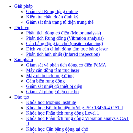
Giải pháp
Giám sát Rung động online
Kiểm tra chẩn đoán định kỳ
Giám sát tình trạng tủ điện trung thế
Dịch vụ
Phân tích động cơ điện (Motor analysis)
Phân tích Rung động (Vibration analysis)
Cân bằng động tại chỗ (onsite balancing)
Dịch vụ cân chỉnh đồng tâm trục bằng laser
Phân tích ảnh nhiệt (Infared inspection)
Sản phẩm
Giám sát và phân tích động cơ điện PdMA
Máy cân đồng tâm trục laser
Máy phân tích rung động
Cảm biến rung động
Giám sát nhiệt độ thiết bị điện
Giám sát phóng điện cục bộ
Đào tạo
Khóa học Mobius Institute
Khóa học Bôi trơn hiện trường ISO 18436-4 CAT I
Khóa học Phân tích rung động Level 1
Khóa học Phân tích rung động Vibration analysis CAT
II
Khóa học Cân bằng động tại chỗ