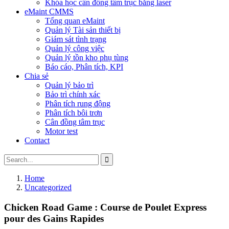
Khóa học cân đồng tâm trục bằng laser
eMaint CMMS
Tổng quan eMaint
Quản lý Tài sản thiết bị
Giám sát tình trạng
Quản lý công việc
Quản lý tồn kho phụ tùng
Báo cáo, Phân tích, KPI
Chia sẻ
Quản lý bảo trì
Bảo trì chính xác
Phân tích rung động
Phân tích bôi trơn
Cân đồng tâm trục
Motor test
Contact
Home
Uncategorized
Chicken Road Game : Course de Poulet Express
pour des Gains Rapides