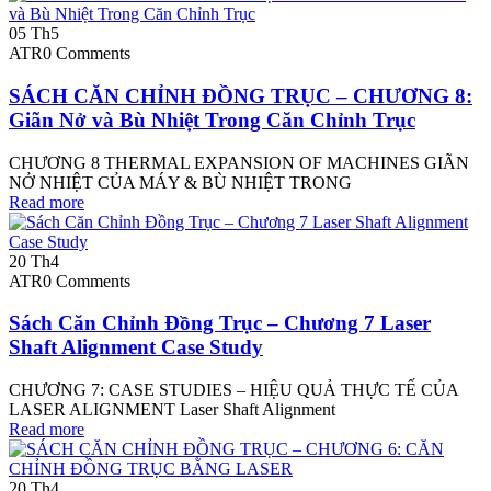
05
Th5
ATR
0 Comments
SÁCH CĂN CHỈNH ĐỒNG TRỤC – CHƯƠNG 8:
Giãn Nở và Bù Nhiệt Trong Căn Chỉnh Trục
CHƯƠNG 8 THERMAL EXPANSION OF MACHINES GIÃN
NỞ NHIỆT CỦA MÁY & BÙ NHIỆT TRONG
Read more
20
Th4
ATR
0 Comments
Sách Căn Chỉnh Đồng Trục – Chương 7 Laser
Shaft Alignment Case Study
CHƯƠNG 7: CASE STUDIES – HIỆU QUẢ THỰC TẾ CỦA
LASER ALIGNMENT Laser Shaft Alignment
Read more
20
Th4