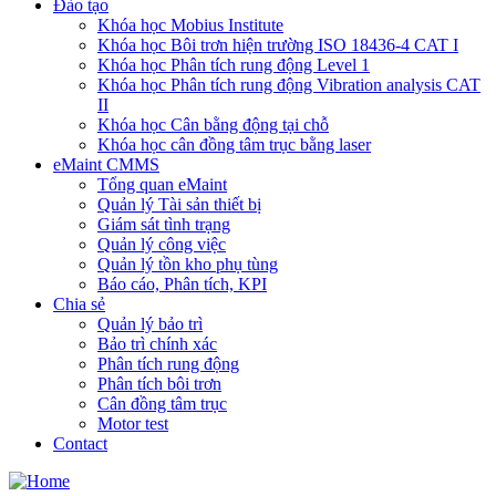
Đào tạo
Khóa học Mobius Institute
Khóa học Bôi trơn hiện trường ISO 18436-4 CAT I
Khóa học Phân tích rung động Level 1
Khóa học Phân tích rung động Vibration analysis CAT
II
Khóa học Cân bằng động tại chỗ
Khóa học cân đồng tâm trục bằng laser
eMaint CMMS
Tổng quan eMaint
Quản lý Tài sản thiết bị
Giám sát tình trạng
Quản lý công việc
Quản lý tồn kho phụ tùng
Báo cáo, Phân tích, KPI
Chia sẻ
Quản lý bảo trì
Bảo trì chính xác
Phân tích rung động
Phân tích bôi trơn
Cân đồng tâm trục
Motor test
Contact