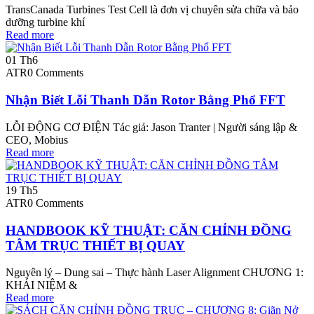
TransCanada Turbines Test Cell là đơn vị chuyên sửa chữa và bảo
dưỡng turbine khí
Read more
01
Th6
ATR
0 Comments
Nhận Biết Lỗi Thanh Dẫn Rotor Bằng Phổ FFT
LỖI ĐỘNG CƠ ĐIỆN Tác giả: Jason Tranter | Người sáng lập &
CEO, Mobius
Read more
19
Th5
ATR
0 Comments
HANDBOOK KỸ THUẬT: CĂN CHỈNH ĐỒNG
TÂM TRỤC THIẾT BỊ QUAY
Nguyên lý – Dung sai – Thực hành Laser Alignment CHƯƠNG 1:
KHÁI NIỆM &
Read more