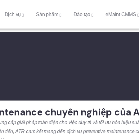
Dịch vụ
Sản phẩm
Đào tạo
eMaint CMMS
intenance chuyên nghiệp của 
g cấp giải pháp toàn diện cho việc duy trì và tối ưu hóa hiệu suấ
ên tiến, ATR cam kết mang đến dịch vụ preventive maintenance ch