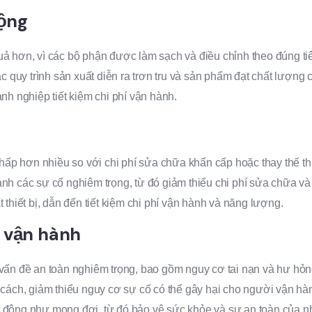
động
ả hơn, vì các bộ phận được làm sạch và điều chỉnh theo đúng ti
ác quy trình sản xuất diễn ra trơn tru và sản phẩm đạt chất lượng
nh nghiệp tiết kiệm chi phí vận hành.
 hơn nhiều so với chi phí sửa chữa khẩn cấp hoặc thay thế thiế
ành các sự cố nghiêm trọng, từ đó giảm thiểu chi phí sửa chữa 
 thiết bị, dẫn đến tiết kiệm chi phí vận hành và năng lượng.
 vận hành
vấn đề an toàn nghiêm trọng, bao gồm nguy cơ tai nạn và hư hỏn
 cách, giảm thiểu nguy cơ sự cố có thể gây hại cho người vận hàn
oạt động như mong đợi, từ đó bảo vệ sức khỏe và sự an toàn của n