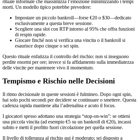
rituale informale che massimizza l’emozione minimizzando i tempi
morti. Un modello tipico potrebbe prevedere:
Impostare un piccolo bankroll—forse €20 o $30—dedicato
esclusivamente a questa breve sessione.
Scegliere una slot con RTP intorno al 95% che offra funzioni
di respin rapide.
Giocare finché non si verifica una vincita o il bankroll si
esaurisce dopo cinque o sei spin.
Questo rituale enfatizza il controllo del rischio: non si inseguono
perdite enormi per ore; invece si fa affidamento sulla immediatezza
delle vincite per mantenere vivo il momentum.
Tempismo e Rischio nelle Decisioni
Il ritmo decisionale in queste sessioni è fulmineo. Dopo ogni spin,
hai solo pochi secondi per decidere se continuare o smettere. Questa
cadenza rapida mantiene alta l’adrenalina e acuto il focus.
I giocatori spesso adottano una strategia “stop‑on‑win”: se ottieni
una piccola vincita (ad esempio €5 su un bankroll di €20), incassi
subito e metti il profitto fuori circolazione per quella sessione.
Il livello di tolleranza al rischio qui è moderato; sei disposto a