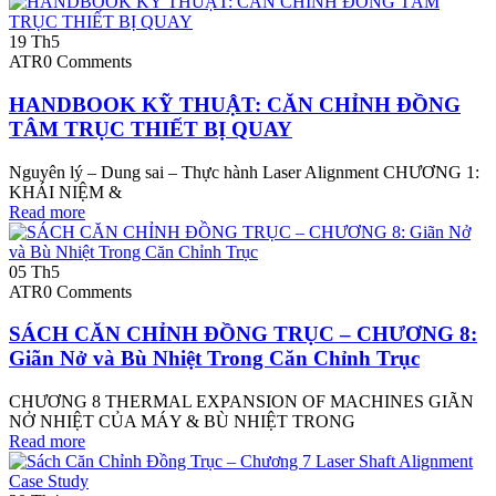
19
Th5
ATR
0 Comments
HANDBOOK KỸ THUẬT: CĂN CHỈNH ĐỒNG
TÂM TRỤC THIẾT BỊ QUAY
Nguyên lý – Dung sai – Thực hành Laser Alignment CHƯƠNG 1:
KHÁI NIỆM &
Read more
05
Th5
ATR
0 Comments
SÁCH CĂN CHỈNH ĐỒNG TRỤC – CHƯƠNG 8:
Giãn Nở và Bù Nhiệt Trong Căn Chỉnh Trục
CHƯƠNG 8 THERMAL EXPANSION OF MACHINES GIÃN
NỞ NHIỆT CỦA MÁY & BÙ NHIỆT TRONG
Read more