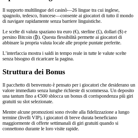
Il supporto multilingue del casinò—26 lingue tra cui inglese,
spagnolo, tedesco, francese—consente ai giocatori di tutto il mondo
di navigare rapidamente senza barriere linguistiche.
Le scelte di valuta spaziano tra euro (€), sterline (£), dollari ($) e
persino Bitcoin (₿). Questa flessibilità permette ai giocatori di
abbinare la propria valuta locale alle proprie puntate preferite.
L’interfaccia mostra i saldi in tempo reale in tutte le valute scelte
senza bisogno di ricaricare la pagina.
Struttura dei Bonus
Il pacchetto di benvenuto è pensato per i giocatori che desiderano un
valore immediato senza lunghe richieste di scommessa. Un deposito
una tantum fino a €500 sblocca un bonus di corrispondenza più giri
gratuiti su slot selezionate.
Mentre alcune promozioni sono rivolte alla fidelizzazione a lungo
termine (livelli VIP), i giocatori di breve durata beneficiano
maggiormente di offerte settimanali di giri gratuiti quando si
connettono durante le loro visite rapide.