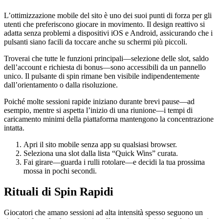
L’ottimizzazione mobile del sito è uno dei suoi punti di forza per gli
utenti che preferiscono giocare in movimento. Il design reattivo si
adatta senza problemi a dispositivi iOS e Android, assicurando che i
pulsanti siano facili da toccare anche su schermi più piccoli.
Troverai che tutte le funzioni principali—selezione delle slot, saldo
dell’account e richiesta di bonus—sono accessibili da un pannello
unico. Il pulsante di spin rimane ben visibile indipendentemente
dall’orientamento o dalla risoluzione.
Poiché molte sessioni rapide iniziano durante brevi pause—ad
esempio, mentre si aspetta l’inizio di una riunione—i tempi di
caricamento minimi della piattaforma mantengono la concentrazione
intatta.
Apri il sito mobile senza app su qualsiasi browser.
Seleziona una slot dalla lista “Quick Wins” curata.
Fai girare—guarda i rulli rotolare—e decidi la tua prossima
mossa in pochi secondi.
Rituali di Spin Rapidi
Giocatori che amano sessioni ad alta intensità spesso seguono un