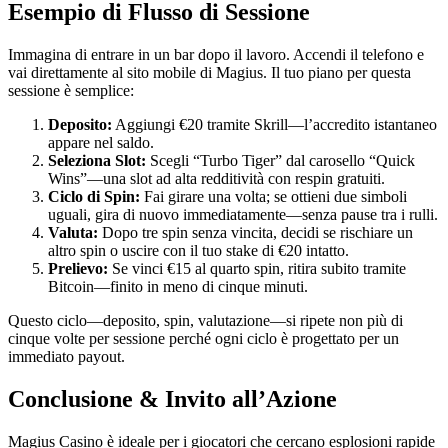
Esempio di Flusso di Sessione
Immagina di entrare in un bar dopo il lavoro. Accendi il telefono e
vai direttamente al sito mobile di Magius. Il tuo piano per questa
sessione è semplice:
Deposito:
Aggiungi €20 tramite Skrill—l’accredito istantaneo
appare nel saldo.
Seleziona Slot:
Scegli “Turbo Tiger” dal carosello “Quick
Wins”—una slot ad alta redditività con respin gratuiti.
Ciclo di Spin:
Fai girare una volta; se ottieni due simboli
uguali, gira di nuovo immediatamente—senza pause tra i rulli.
Valuta:
Dopo tre spin senza vincita, decidi se rischiare un
altro spin o uscire con il tuo stake di €20 intatto.
Prelievo:
Se vinci €15 al quarto spin, ritira subito tramite
Bitcoin—finito in meno di cinque minuti.
Questo ciclo—deposito, spin, valutazione—si ripete non più di
cinque volte per sessione perché ogni ciclo è progettato per un
immediato payout.
Conclusione & Invito all’Azione
Magius Casino è ideale per i giocatori che cercano esplosioni rapide