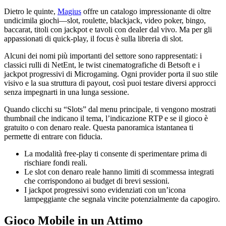
Dietro le quinte,
Magius
offre un catalogo impressionante di oltre
undicimila giochi—slot, roulette, blackjack, video poker, bingo,
baccarat, titoli con jackpot e tavoli con dealer dal vivo. Ma per gli
appassionati di quick‑play, il focus è sulla libreria di slot.
Alcuni dei nomi più importanti del settore sono rappresentati: i
classici rulli di NetEnt, le twist cinematografiche di Betsoft e i
jackpot progressivi di Microgaming. Ogni provider porta il suo stile
visivo e la sua struttura di payout, così puoi testare diversi approcci
senza impegnarti in una lunga sessione.
Quando clicchi su “Slots” dal menu principale, ti vengono mostrati
thumbnail che indicano il tema, l’indicazione RTP e se il gioco è
gratuito o con denaro reale. Questa panoramica istantanea ti
permette di entrare con fiducia.
La modalità free‑play ti consente di sperimentare prima di
rischiare fondi reali.
Le slot con denaro reale hanno limiti di scommessa integrati
che corrispondono ai budget di brevi sessioni.
I jackpot progressivi sono evidenziati con un’icona
lampeggiante che segnala vincite potenzialmente da capogiro.
Gioco Mobile in un Attimo