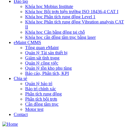
Đào tạo
Khóa học Mobius Institute
Khóa học Bôi trơn hiện trường ISO 18436-4 CAT I
Khóa học Phân tích rung động Level 1
Khóa học Phân tích rung động Vibration analysis CAT
II
Khóa học Cân bằng động tại chỗ
Khóa học cân đồng tâm trục bằng laser
eMaint CMMS
Tổng quan eMaint
Quản lý Tài sản thiết bị
Giám sát tình trạng
Quản lý công việc
Quản lý tồn kho phụ tùng
Báo cáo, Phân tích, KPI
Chia sẻ
Quản lý bảo trì
Bảo trì chính xác
Phân tích rung động
Phân tích bôi trơn
Cân đồng tâm trục
Motor test
Contact