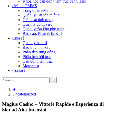
Khóa học cân đồng tâm trục bằng laser
eMaint CMMS
Tổng quan eMaint
Quản lý Tài sản thiết bị
Giám sát tình trạng
Quản lý công việc
Quản lý tồn kho phụ tùng
Báo cáo, Phân tích, KPI
Chia sẻ
Quản lý bảo trì
Bảo trì chính xác
Phân tích rung động
Phân tích bôi trơn
Cân đồng tâm trục
Motor test
Contact
Home
Uncategorized
Magius Casino – Vittorie Rapide e Esperienza di
Slot ad Alta Intensità