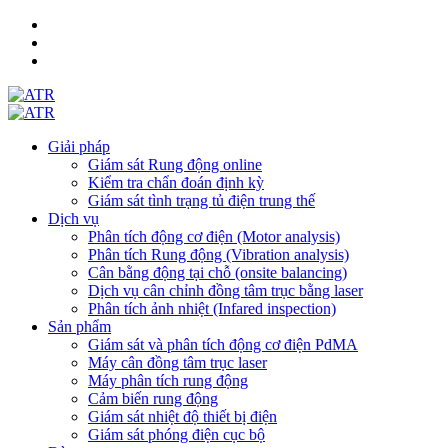
Giải pháp
Giám sát Rung động online
Kiểm tra chẩn đoán định kỳ
Giám sát tình trạng tủ điện trung thế
Dịch vụ
Phân tích động cơ điện (Motor analysis)
Phân tích Rung động (Vibration analysis)
Cân bằng động tại chỗ (onsite balancing)
Dịch vụ cân chỉnh đồng tâm trục bằng laser
Phân tích ảnh nhiệt (Infared inspection)
Sản phẩm
Giám sát và phân tích động cơ điện PdMA
Máy cân đồng tâm trục laser
Máy phân tích rung động
Cảm biến rung động
Giám sát nhiệt độ thiết bị điện
Giám sát phóng điện cục bộ