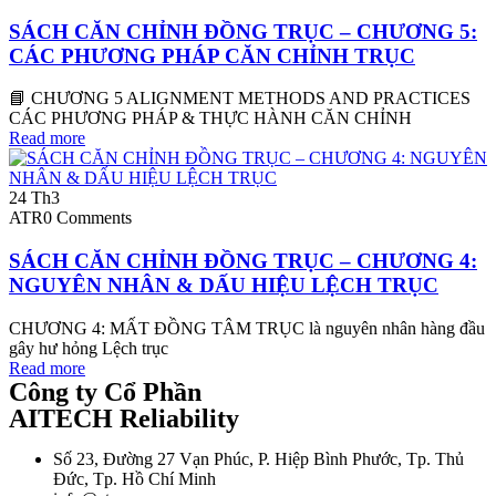
SÁCH CĂN CHỈNH ĐỒNG TRỤC – CHƯƠNG 5:
CÁC PHƯƠNG PHÁP CĂN CHỈNH TRỤC
📘 CHƯƠNG 5 ALIGNMENT METHODS AND PRACTICES
CÁC PHƯƠNG PHÁP & THỰC HÀNH CĂN CHỈNH
Read more
24
Th3
ATR
0 Comments
SÁCH CĂN CHỈNH ĐỒNG TRỤC – CHƯƠNG 4:
NGUYÊN NHÂN & DẤU HIỆU LỆCH TRỤC
CHƯƠNG 4: MẤT ĐỒNG TÂM TRỤC là nguyên nhân hàng đầu
gây hư hỏng Lệch trục
Read more
Công ty Cổ Phần
AITECH Reliability
Số 23, Đường 27 Vạn Phúc, P. Hiệp Bình Phước, Tp. Thủ
Đức, Tp. Hồ Chí Minh