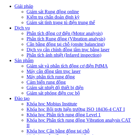
Giải pháp
Giám sát Rung động online
Kiểm tra chẩn đoán định kỳ
Giám sát tình trạng tủ điện trung thế
Dịch vụ
Phân tích động cơ điện (Motor analysis)
Phân tích Rung động (Vibration analysis)
Cân bằng động tại chỗ (onsite balancing)
Dịch vụ cân chỉnh đồng tâm trục bằng laser
Phân tích ảnh nhiệt (Infared inspection)
Sản phẩm
Giám sát và phân tích động cơ điện PdMA
Máy cân đồng tâm trục laser
Máy phân tích rung động
Cảm biến rung động
Giám sát nhiệt độ thiết bị điện
Giám sát phóng điện cục bộ
Đào tạo
Khóa học Mobius Institute
Khóa học Bôi trơn hiện trường ISO 18436-4 CAT I
Khóa học Phân tích rung động Level 1
Khóa học Phân tích rung động Vibration analysis CAT
II
Khóa học Cân bằng động tại chỗ