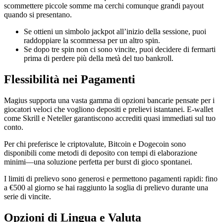
scommettere piccole somme ma cerchi comunque grandi payout
quando si presentano.
Se ottieni un simbolo jackpot all’inizio della sessione, puoi
raddoppiare la scommessa per un altro spin.
Se dopo tre spin non ci sono vincite, puoi decidere di fermarti
prima di perdere più della metà del tuo bankroll.
Flessibilità nei Pagamenti
Magius supporta una vasta gamma di opzioni bancarie pensate per i
giocatori veloci che vogliono depositi e prelievi istantanei. E-wallet
come Skrill e Neteller garantiscono accrediti quasi immediati sul tuo
conto.
Per chi preferisce le criptovalute, Bitcoin e Dogecoin sono
disponibili come metodi di deposito con tempi di elaborazione
minimi—una soluzione perfetta per burst di gioco spontanei.
I limiti di prelievo sono generosi e permettono pagamenti rapidi: fino
a €500 al giorno se hai raggiunto la soglia di prelievo durante una
serie di vincite.
Opzioni di Lingua e Valuta