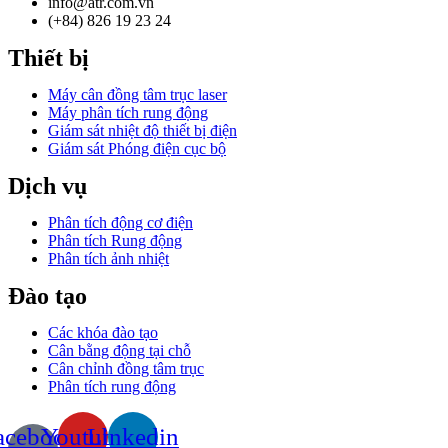
info@atr.com.vn
(+84) 826 19 23 24
Thiết bị
Máy cân đồng tâm trục laser
Máy phân tích rung động
Giám sát nhiệt độ thiết bị điện
Giám sát Phóng điện cục bộ
Dịch vụ
Phân tích động cơ điện
Phân tích Rung động
Phân tích ảnh nhiệt
Đào tạo
Các khóa đào tạo
Cân bằng động tại chỗ
Cân chỉnh đồng tâm trục
Phân tích rung động
acebook-
Youtube
Linkedin