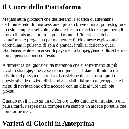
Il Cuore della Piattaforma
Magius attira giocatori che desiderano la scarica di adrenalina
dell’immediato. In una sessione tipica di breve durata, potresti girare
una slot cinque o sei volte, valutare l’esito e decidere se premere di
nuovo il pulsante—tutto in pochi minuti. L’interfaccia della
piattaforma è progettata per mantenere fluide queste esplosioni di
adrenalina; il pulsante di spin è grande, i rulli si caricano quasi
istantaneamente e i marker di pagamento lampeggiano sullo schermo
non appena si conosce l’esito.
A differenza dei giocatori da marathon che si soffermano su più
tavoli o strategie, queste sessioni rapide si affidano all’intuito e al
brivido del prossimo spin. La disposizione del casinò supporta
questo stile: le opzioni di slot ad alta visibilità sono raggruppate, e il
menu di navigazione offre accesso con un clic ai tuoi titoli più
giocati.
Quando avvii il sito su un telefono o tablet durante un tragitto o una
pausa caffè, l’esperienza complessiva sembra un arcade portatile che
non dorme mai.
Varietà di Giochi in Anteprima