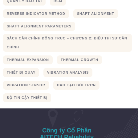
QUẢN LÝ BẢO TRÌ
RCM
REVERSE INDICATOR METHOD
SHAFT ALIGNMENT
SHAFT ALIGNMENT PARAMETERS
SÁCH CĂN CHỈNH ĐỒNG TRỤC – CHƯƠNG 2: BIỂU THỊ SỰ CĂN
CHỈNH
THERMAL EXPANSION
THERMAL GROWTH
THIẾT BỊ QUAY
VIBRATION ANALYSIS
VIBRATION SENSOR
ĐÀO TẠO BÔI TRƠN
ĐỘ TIN CẬY THIẾT BỊ
Công ty Cổ Phần
AITECH Reliability