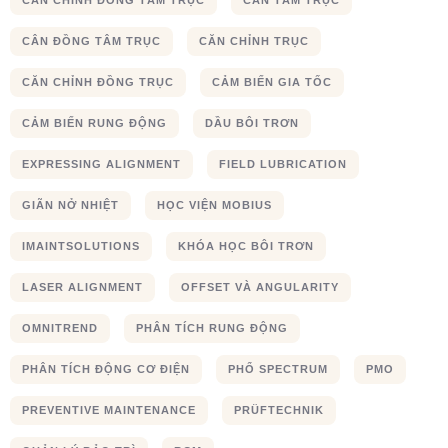
CÂN CHỈNH ĐỒNG TÂM TRỤC
CÂN TÂM TRỤC
CÂN ĐỒNG TÂM TRỤC
CĂN CHỈNH TRỤC
CĂN CHỈNH ĐỒNG TRỤC
CẢM BIẾN GIA TỐC
CẢM BIẾN RUNG ĐỘNG
DẦU BÔI TRƠN
EXPRESSING ALIGNMENT
FIELD LUBRICATION
GIÃN NỞ NHIỆT
HỌC VIỆN MOBIUS
IMAINTSOLUTIONS
KHÓA HỌC BÔI TRƠN
LASER ALIGNMENT
OFFSET VÀ ANGULARITY
OMNITREND
PHÂN TÍCH RUNG ĐỘNG
PHÂN TÍCH ĐỘNG CƠ ĐIỆN
PHỔ SPECTRUM
PMO
PREVENTIVE MAINTENANCE
PRÜFTECHNIK