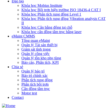
Đào tạo
Khóa học Mobius Institute
Khóa học Bôi trơn hiện trường ISO 18436-4 CAT I
Khóa học Phân tích rung động Level 1
Khóa học Phân tích rung động Vibration analysis CAT
II
Khóa học Cân bằng động tại chỗ
Khóa học cân đồng tâm trục bằng laser
eMaint CMMS
Tổng quan eMaint
Quản lý Tài sản thiết bị
Giám sát tình trạng
Quản lý công việc
Quản lý tồn kho phụ tùng
Báo cáo, Phân tích, KPI
Chia sẻ
Quản lý bảo trì
Bảo trì chính xác
Phân tích rung động
Phân tích bôi trơn
Cân đồng tâm trục
Motor test
Contact