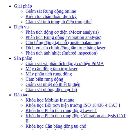
Giải pháp
Giám sát Rung động online
Kiểm tra chẩn đoán định kỳ
Giám sát tình trạng tủ điện trung thế
Dịch vụ
Phân tích động cơ điện (Motor analysis)
Phân tích Rung động (Vibration analysis)
Cân bằng động tại chỗ (onsite balancing)
Dịch vụ cân chỉnh đồng tâm trục bằng laser
Phân tích ảnh nhiệt (Infared inspection)
Sản phẩm
Giám sát và phân tích động cơ điện PdMA
Máy cân đồng tâm trục laser
Máy phân tích rung động
Cảm biến rung động
Giám sát nhiệt độ thiết bị điện
Giám sát phóng điện cục bộ
Đào tạo
Khóa học Mobius Institute
Khóa học Bôi trơn hiện trường ISO 18436-4 CAT I
Khóa học Phân tích rung động Level 1
Khóa học Phân tích rung động Vibration analysis CAT
II
Khóa học Cân bằng động tại chỗ