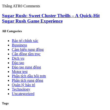
Thắng ATR
0 Comments
Sugar Rush: Sweet Cluster Thrills – A Quick‑Hit
Sugar Rush Game Experience
All Categories
Bảo trì chính xác
Bussiness
Cảm biến rung động
Cân đồng tâm trục
Dịch vụ
Đào tạo
Đào tạo rung động
Motor test
Phân tích dầu bôi trơn
Phân tích rung động
Quản lý bảo trì
Technology
Uncategorized
Tags