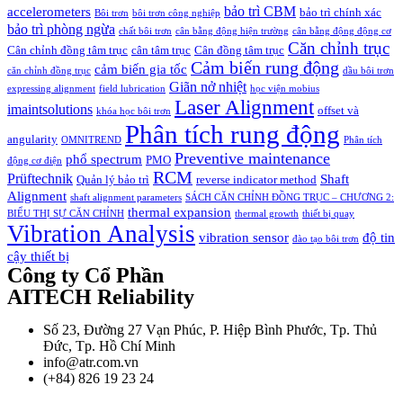
bảo trì CBM
accelerometers
bảo trì chính xác
Bôi trơn
bôi trơn công nghiệp
bảo trì phòng ngừa
chất bôi trơn
cân bằng động hiện trường
cân bằng động động cơ
Căn chỉnh trục
Cân chỉnh đồng tâm trục
cân tâm trục
Cân đồng tâm trục
Cảm biến rung động
cảm biến gia tốc
căn chỉnh đồng trục
dầu bôi trơn
Giãn nở nhiệt
expressing alignment
field lubrication
học viện mobius
Laser Alignment
imaintsolutions
offset và
khóa học bôi trơn
Phân tích rung động
angularity
OMNITREND
Phân tích
Preventive maintenance
phổ spectrum
PMO
động cơ điện
RCM
Prüftechnik
Shaft
Quản lý bảo trì
reverse indicator method
Alignment
shaft alignment parameters
SÁCH CĂN CHỈNH ĐỒNG TRỤC – CHƯƠNG 2:
thermal expansion
BIỂU THỊ SỰ CĂN CHỈNH
thermal growth
thiết bị quay
Vibration Analysis
vibration sensor
độ tin
đào tạo bôi trơn
cậy thiết bị
Công ty Cổ Phần
AITECH Reliability
Số 23, Đường 27 Vạn Phúc, P. Hiệp Bình Phước, Tp. Thủ
Đức, Tp. Hồ Chí Minh
info@atr.com.vn
(+84) 826 19 23 24