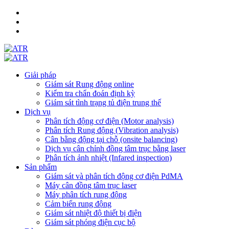
Giải pháp
Giám sát Rung động online
Kiểm tra chẩn đoán định kỳ
Giám sát tình trạng tủ điện trung thế
Dịch vụ
Phân tích động cơ điện (Motor analysis)
Phân tích Rung động (Vibration analysis)
Cân bằng động tại chỗ (onsite balancing)
Dịch vụ cân chỉnh đồng tâm trục bằng laser
Phân tích ảnh nhiệt (Infared inspection)
Sản phẩm
Giám sát và phân tích động cơ điện PdMA
Máy cân đồng tâm trục laser
Máy phân tích rung động
Cảm biến rung động
Giám sát nhiệt độ thiết bị điện
Giám sát phóng điện cục bộ