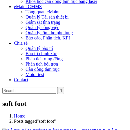
Khóa học cân đồng tâm trục bằng laser
eMaint CMMS
Tổng quan eMaint
Quản lý Tài sản thiết bị
Giám sát tình trạng
Quản lý công việc
Quản lý tồn kho phụ tùng
Báo cáo, Phân tích, KPI
Chia sẻ
Quản lý bảo trì
Bảo trì chính xác
Phân tích rung động
Phân tích bôi trơn
Cân đồng tâm trục
Motor test
Contact
soft foot
Home
Posts tagged"soft foot"