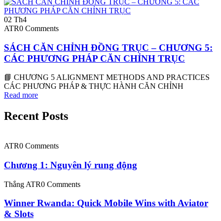
02
Th4
ATR
0 Comments
SÁCH CĂN CHỈNH ĐỒNG TRỤC – CHƯƠNG 5:
CÁC PHƯƠNG PHÁP CĂN CHỈNH TRỤC
📘 CHƯƠNG 5 ALIGNMENT METHODS AND PRACTICES
CÁC PHƯƠNG PHÁP & THỰC HÀNH CĂN CHỈNH
Read more
Recent Posts
ATR
0 Comments
Chương 1: Nguyên lý rung động
Thắng ATR
0 Comments
Winner Rwanda: Quick Mobile Wins with Aviator
& Slots